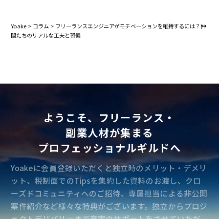
Yoake
>
コラム
>
フリーランスエンジニアがモチベーションを維持するには？仲
間たちのリアルな工夫と習慣
ようこそ、フリーランス・
副業人材が集まる
プロフェッショナルギルドへ
Yoakeに会員登録いただくと独立時のメリット・デメリ
ット、税制面でのTipsを集約した資料のお渡し、クロ
ーズドコミュニティへのご招待、専属担当による非公開
案件紹介など様々な特典がございます。独立からプロジ
ェクトデリバリーまで充実のサポートをさせていただ