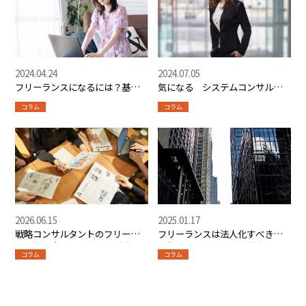
2024.04.24
2024.07.05
フリーランスになるには？基本
気になる システムコンサルタ
知識や活躍するための事前準備
ントってどんな仕事？
コラム
コラム
とは？
2026.06.15
2025.01.17
戦略コンサルタントのフリーラ
フリーランスは法人化すべき？
ンス単価｜MBB出身者の実態
後悔しないための判断基準と最
コラム
コラム
適なタイミングや手順を解説