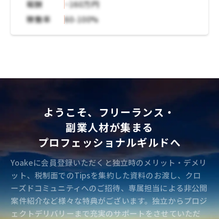
の姿の検討という上段の構想策定から、実際に
報酬
~160万円
ビジネスで実現する為のシステムの開発までを
稼働率
60-100%
手掛ける一気通貫のプロジェクトです。
本プロジェクトでは基幹システムが刷新の対象
となっており、こちらの生販領域をリード頂け
る方を募集しています。
ようこそ、フリーランス・
副業人材が集まる
プロフェッショナルギルドへ
Yoakeに会員登録いただくと独立時のメリット・デメリ
ット、税制面でのTipsを集約した資料のお渡し、クロ
ーズドコミュニティへのご招待、専属担当による非公開
案件紹介など様々な特典がございます。独立からプロジ
ェクトデリバリーまで充実のサポートをさせていただ