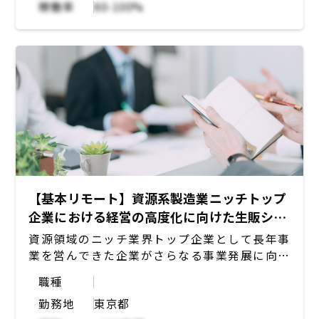
稼働率
60-100%
を手掛ける一気通貫のプロジェクト
・本プロジェクトでは基幹システムが刷新の対
象となっており、こちらの生販領域をリード頂
ける方を募集
・あるべき業務フローに基づく要件定義~シス
テムの選定及び導入支援
・システムベンダーとの各種コミュニケーショ
ン
【基本リモート】資源系製造業ニッチトップ
企業における経営の高度化に向けた生販シス
テムの改革プロジェクト
資源領域のニッチ業界トップ企業として長年事
業を営んできた企業がさらなる事業発展に向け
て、データドリブン経営を可能とする経営基盤
職種
の高度化プロジェクトを進めています。
勤務地
東京都
クライアント企業における将来のあるべき経営