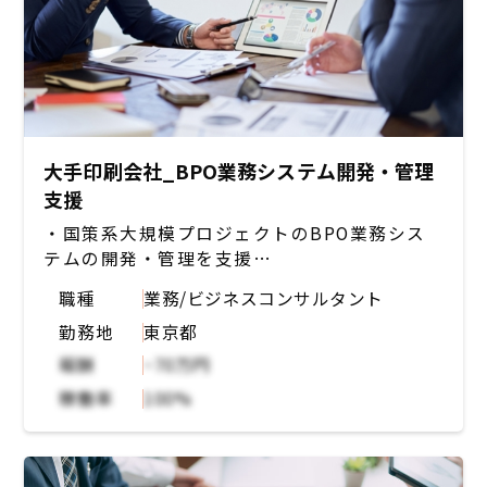
大手印刷会社_BPO業務システム開発・管理
支援
・国策系大規模プロジェクトのBPO業務シス
テムの開発・管理を支援
・アジャイルで開発中のシステムに関して、テ
職種
業務/ビジネスコンサルタント
スト計画書の作成や実行、テスト結果の改善案
勤務地
東京都
の協議・提案、バグや不具合の検出やドキュメ
ント化、プロジェクトの進捗管理、スケジュー
報酬
~70万円
ル調整の業務
稼働率
100%