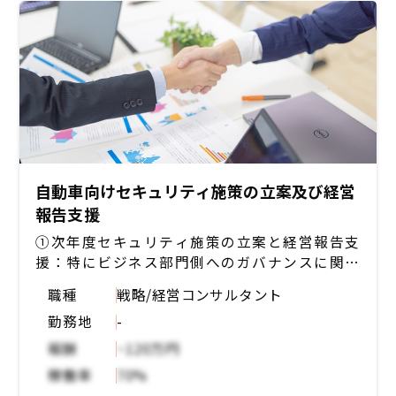
自動車向けセキュリティ施策の立案及び経営
報告支援
①次年度セキュリティ施策の立案と経営報告支
援：特にビジネス部門側へのガバナンスに関す
る方向性の検討・打ち手立案がメイン
職種
戦略/経営コンサルタント
②R&D領域における隔離環境の構想策定⇒PoC
勤務地
-
計画：JP/USの2拠点を対象としたITインフ
ラ/セキュリティ対策像を描くイメージ
報酬
~120万円
稼働率
70%
【役割】