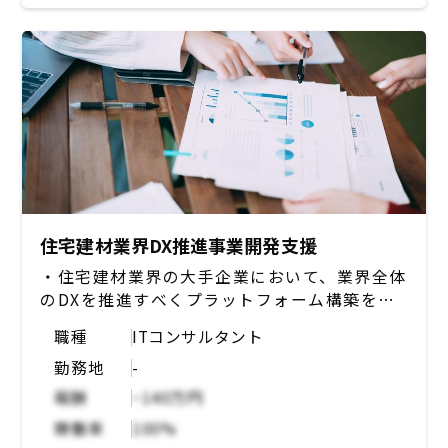
①②のどちらか ※いずれも役割は論点整理・
資料作成・ディスカッション
住宅建材業界DX推進事業開発支援
・住宅建材業界の大手企業において、業界全体
のDXを推進すべくプラットフォーム構築を進
める
職種
ITコンサルタント
・こちらの展開を進める上で、各ステークホル
勤務地
-
ダーとの利害調整を行いながら事業開発を力強
く推進頂けるセールス系
報酬
~140万円
・プラットフォームの展開を進める中で商流上
稼働率
100%
発生するステークホルダーとの利害調整