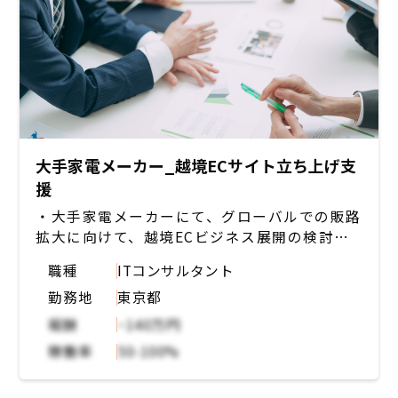
大手家電メーカー_越境ECサイト立ち上げ支
援
・大手家電メーカーにて、グローバルでの販路
拡大に向けて、越境ECビジネス展開の検討し
ている。
職種
ITコンサルタント
・今後、越境ECサイト事業開発を推進してい
勤務地
東京都
く上での事業性・進め方・サイト構築
・デリバリー、運用業務等の検討を、クライア
報酬
~140万円
ントを伴走しながら支援を行っていく。
稼働率
50-100%