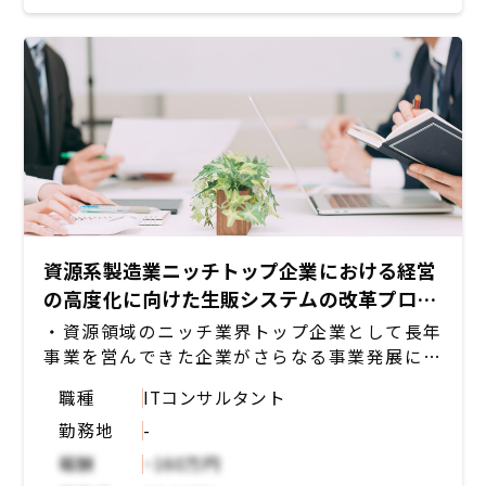
・サービス利用の推進
資源系製造業ニッチトップ企業における経営
の高度化に向けた生販システムの改革プロジ
ェクト
・資源領域のニッチ業界トップ企業として長年
事業を営んできた企業がさらなる事業発展に向
けて、データドリブン経営を可能とする経営基
職種
ITコンサルタント
盤の高度化プロジェクトを進めている
勤務地
-
・クライアント企業における将来のあるべき経
営の姿の検討という上段の構想策定から、実際
報酬
~160万円
にビジネスで実現する為のシステムの開発まで