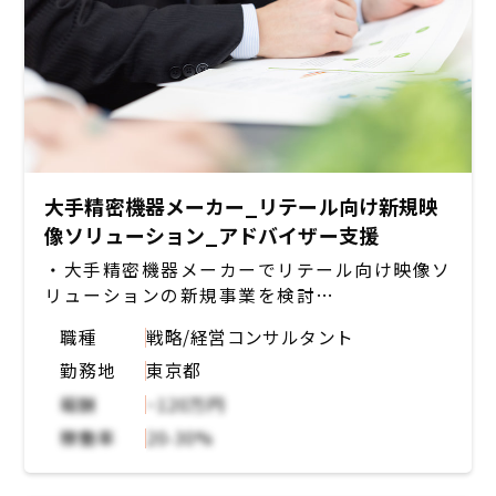
大手精密機器メーカー_リテール向け新規映
像ソリューション_アドバイザー支援
・大手精密機器メーカーでリテール向け映像ソ
リューションの新規事業を検討
・新規事業の構想にあたり、AIやクラウドカメ
職種
戦略/経営コンサルタント
ラなどの観点からアドバイザーとして支援
勤務地
東京都
報酬
~120万円
稼働率
20-30%