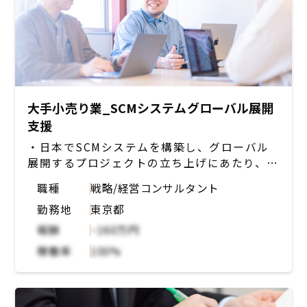
大手小売り業_SCMシステムグローバル展開
支援
・日本でSCMシステムを構築し、グローバル
展開するプロジェクトの立ち上げにあたり、
PMのアンダーとして展開の方針策定や展開の
職種
戦略/経営コンサルタント
下地を作成する
勤務地
東京都
・各国の課題を洗い出し、優先順位をつけグロ
ーバル展開に向けたWBSの作成や必要なタス
報酬
~160万円
クの洗い出し
稼働率
100%
・各国向けの展開資料の作成