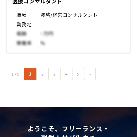
医療コンサルタント
職種
戦略/経営コンサルタント
勤務地
-
報酬
~万円
稼働率
%
1 / 5
1
2
3
4
5
»
ようこそ、フリーランス・