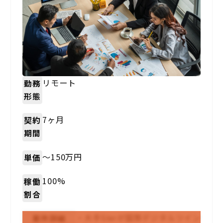
リモート
勤務
形態
7ヶ月
契約
期間
〜150万円
単価
100%
稼働
割合
・大手SIerが国策デジタルツイン
案件詳細