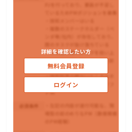
PJを行っており、要員が不足し
ているためPMポジションを募集
・技術メンバーはいる
・複数のステークホルダー（ベ
ンダ等/社内）が存在しており、
間のタスクが抜け落ちている
詳細を確認したい方
・その抜け漏れタスクを拾い上
げ、自ら推進していくような前
無料会員登録
のめりなPMを希望
・技術知見の細かいところは不
ログイン
要だが、基盤領域ではなくソフ
ト側
・左記の内容が遂行可能な、現
必須条件
場型の前のめりなPM（数億規模
のPM経験）