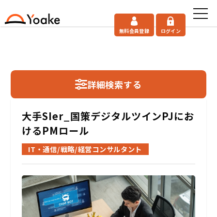
無料会員登録
ログイン
詳細検索する
大手SIer_国策デジタルツインPJにお
けるPMロール
IT・通信/戦略/経営コンサルタント