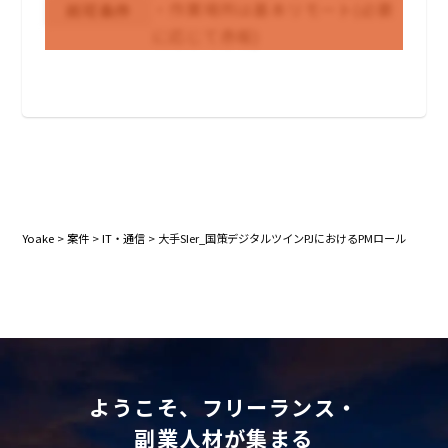
・作業場所は基本リモート(必要
尚可条件
に応じて赤坂)
Yoake
>
案件
>
IT・通信
>
大手SIer_国策デジタルツインPJにおけるPMロール
ようこそ、フリーランス・
副業人材が集まる