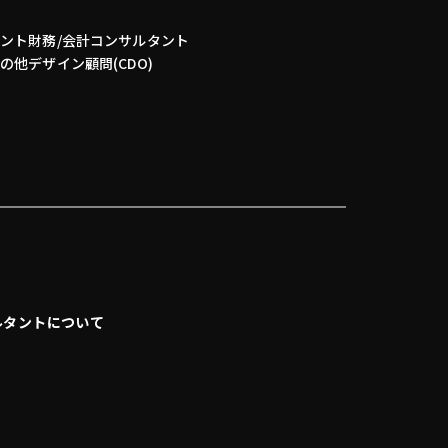
タント
財務/会計コンサルタント
その他
デザイン顧問(CDO)
ルタントについて