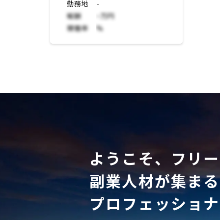
タント
勤務地
-
報酬
~万円
稼働率
%
ようこそ、フリー
副業人材が集まる
プロフェッショナ