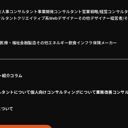
/人事コンサルタント
事業開発
コンサルタント
営業
戦略/経営コンサル
サルタント
クリエイティブ系
Webデザイナー
その他デザイナー
経営者/
医療・福祉
金融
製造
その他
エネルギー
飲食
インフラ
保険
メーカー
ー紹介
コラム
ルタントについて
個人向けコンサルティングについて
業務改善コンサ
について