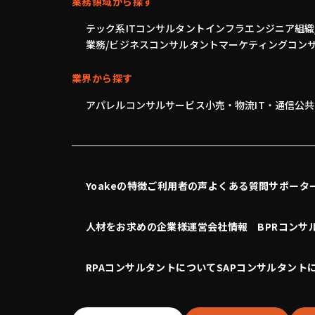
業務領域から探す
テック系
ITコンサルタント
インフラエンジニア
組織
業務/ビジネスコンサルタント
マーケティングコン
業界から探す
アパレル
コンサル
サービス
小売・物流
IT・通信
公共
Yoakeの特徴
ご利用者の声
よくある質問
サポータ
人材をお求めの企業様
運営会社情報
BPRコンサ
RPAコンサルタントについて
SAPコンサルタント