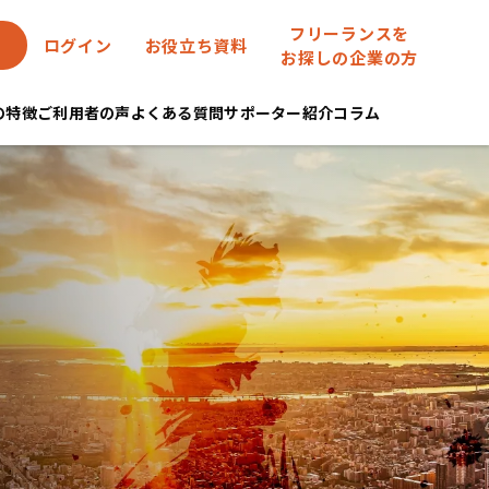
フリーランスを
ログイン
お役立ち資料
お探しの企業の方
eの特徴
ご利用者の声
よくある質問
サポーター紹介
コラム