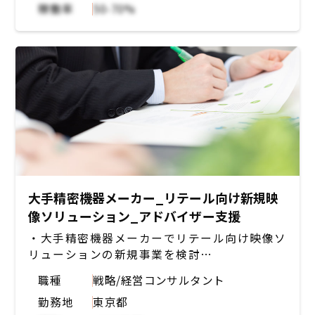
稼働率
50-70%
ー（技術戦略担当）からの情報収集・方針示唆
・受注及び失注分析による戦略立案
・海外シンボリック案件資料の英語版作成
大手精密機器メーカー_リテール向け新規映
像ソリューション_アドバイザー支援
・大手精密機器メーカーでリテール向け映像ソ
リューションの新規事業を検討
・新規事業の構想にあたり、AIやクラウドカメ
職種
戦略/経営コンサルタント
ラなどの観点からアドバイザーとして支援
勤務地
東京都