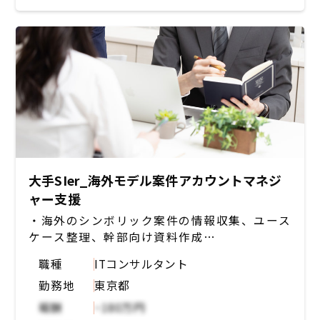
大手SIer_海外モデル案件アカウントマネジ
ャー支援
・海外のシンボリック案件の情報収集、ユース
ケース整理、幹部向け資料作成
・海外シンボリック抽出案件のパイプラインメ
職種
ITコンサルタント
ンテナンス
勤務地
東京都
・SI事業のソリューション提案業務（受注前
活動）のタイムライン、業務フロー、業務整理
報酬
~180万円
・対象案件の各技術部のアカウントマネージャ