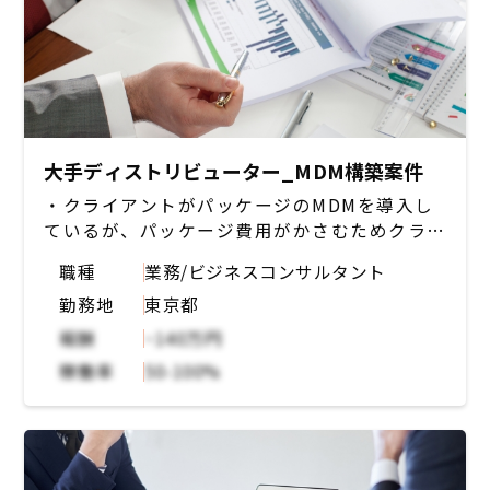
大手ディストリビューター_MDM構築案件
・クライアントがパッケージのMDMを導入し
ているが、パッケージ費用がかさむためクライ
アントにてMDMを作成する
職種
業務/ビジネスコンサルタント
・本プロジェクトにおいて要件定義からリリー
勤務地
東京都
スまでエンジニアとして構築する作業を行う
報酬
~140万円
稼働率
50-100%