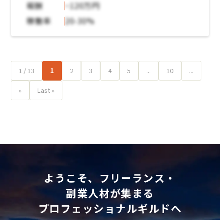
報酬
~120万円
稼働率
20-30%
1 / 13
1
2
3
4
5
...
10
...
»
Last »
ようこそ、フリーランス・
副業人材が集まる
プロフェッショナルギルドへ