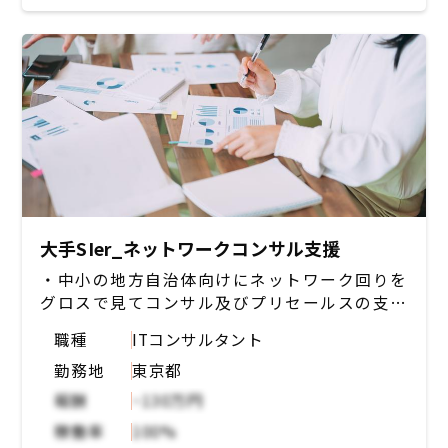
様々な活動があると想定しており、一例とし
て、電源利用を効率化するためのHWもあれ
ば、その使用効率を制御するソフトウェアや、
可視化するモニタリングソリューションなども
あり、様々なソリューションがあると想定
大手SIer_ネットワークコンサル支援
・中小の地方自治体向けにネットワーク回りを
グロスで見てコンサル及びプリセールスの支援
（設計に近いポジション）
職種
ITコンサルタント
勤務地
東京都
報酬
~130万円
稼働率
100%