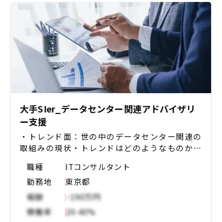
大手SIer_データセンター関連アドバイザリ
ー支援
・トレンド面：世の中のデータセンター関連の
取組みの現状・トレンドはどのようなものか
・研究開発面：技術側が実施するような研究開
職種
ITコンサルタント
発はどういうものがあるのか
勤務地
東京都
・自社取組面：今後、自社でやるべきことはど
のようなことか
報酬
~190万円
※データセンター：（例）土地・ハードウェ
稼働率
20-40%
ア・ソフトウェアなどの各レイヤーの中で、