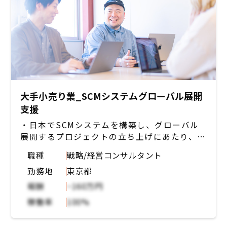
大手小売り業_SCMシステムグローバル展開
支援
・日本でSCMシステムを構築し、グローバル
展開するプロジェクトの立ち上げにあたり、
PMのアンダーとして展開の方針策定や展開の
職種
戦略/経営コンサルタント
下地を作成する
勤務地
東京都
・各国の課題を洗い出し、優先順位をつけグロ
ーバル展開に向けたWBSの作成や必要なタス
報酬
~160万円
クの洗い出し
稼働率
100%
・各国向けの展開資料の作成