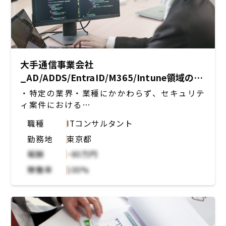
大手通信事業会社
_AD/ADDS/EntraID/M365/Intune領域の
PMもしくはSE
・特定の業界・業種にかかわらず、セキュリテ
ィ案件における
AD/ADDS/EntraID/M365/Intune領域のPMも
職種
ITコンサルタント
しくはSEの業務
勤務地
東京都
・上位工程での会議ファシリテート
報酬
~80万円
稼働率
100%