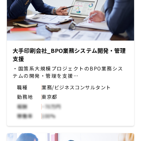
大手印刷会社_BPO業務システム開発・管理
支援
・国策系大規模プロジェクトのBPO業務シス
テムの開発・管理を支援
・アジャイルで開発中のシステムに関して、テ
職種
業務/ビジネスコンサルタント
スト計画書の作成や実行、テスト結果の改善案
勤務地
東京都
の協議・提案、バグや不具合の検出やドキュメ
ント化、プロジェクトの進捗管理、スケジュー
報酬
~70万円
ル調整の業務
稼働率
100%