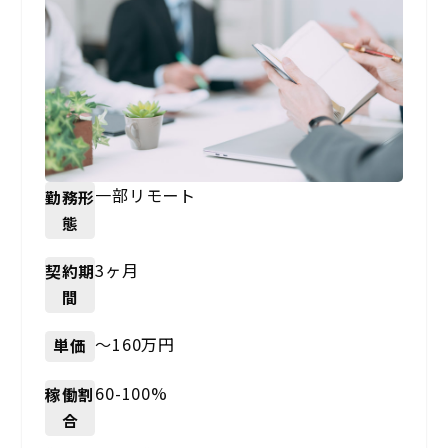
一部リモート
勤務形
態
3ヶ月
契約期
間
〜160万円
単価
60-100%
稼働割
合