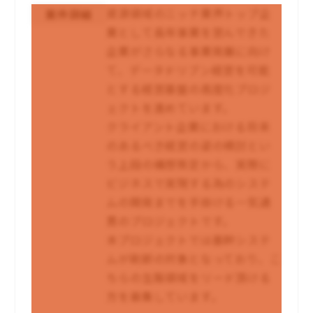
資源領域のニッチ業界トップ企
案件詳細
業として長年事業を営んできた
企業がさらなる事業発展に向け
て、データドリブン経営を可能
とする経営基盤の高度化プロジ
ェクトを進めています。
クライアント企業における将来
のあるべき経営の姿の検討とい
う上段の構想策定から、実際に
ビジネスで実現する為のシステ
ムの開発までを手掛ける一気通
貫のプロジェクトです。
本プロジェクトでは基幹システ
ムが刷新の対象となっており、こ
ちらの生販領域をリード頂ける
方を募集しています。