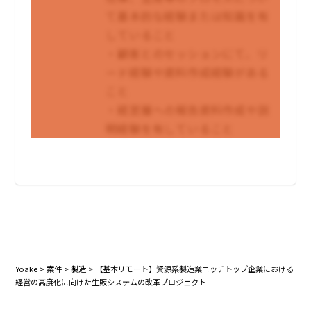
て基本的な経験または知識を有
していること
・顧客とのセッションにて、リ
ード経験や資料作成経験がある
こと
・経営層への報告資料作成や説
明経験を有していること
Yoake
>
案件
>
製造
>
【基本リモート】資源系製造業ニッチトップ企業における
経営の高度化に向けた生販システムの改革プロジェクト