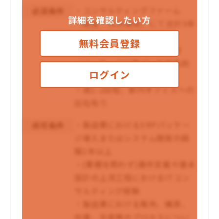
・コンサルティングファーム
必須条件
詳細を確認したい方
（製造・SCM領域）にて合計3年
以上のご経験
無料会員登録
・企画・提案資料の作成経験
（メッセージに基づいた体系的
ログイン
な資料作成）
・週1-2回程、都内オフィスへの
出社有り
・製造業におけるERPパッケー
尚可条件
ジ導入またはシステム開発の経
験1年以上
・(業種を問わず)要件定義や基本
設計の上流工程におけるITコン
サルティング経験
・製造業における販売、購買、
在庫、生産等のプロセスについ