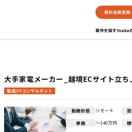
無料会員登録
案件を探す
Yoak
大手家電メーカー_越境ECサイト立ち
製造/ITコンサルタント
リモート
勤務形態
契
〜140万円
単価
稼