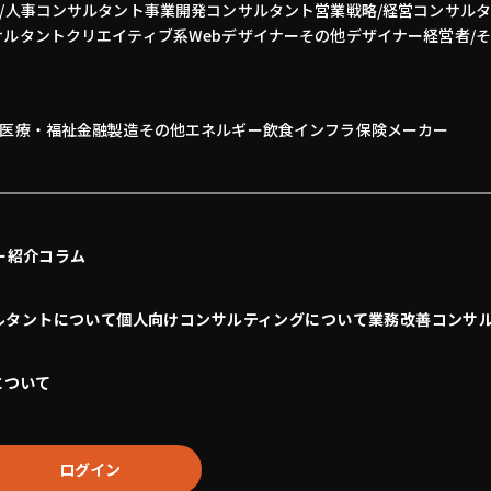
/人事コンサルタント
事業開発
コンサルタント
営業
戦略/経営コンサル
サルタント
クリエイティブ系
Webデザイナー
その他デザイナー
経営者/
医療・福祉
金融
製造
その他
エネルギー
飲食
インフラ
保険
メーカー
ー紹介
コラム
ルタントについて
個人向けコンサルティングについて
業務改善コンサ
について
ログイン