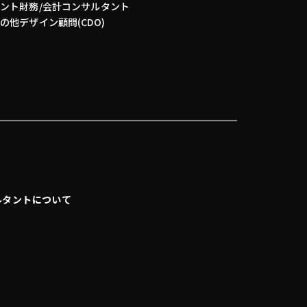
タント
財務/会計コンサルタント
その他
デザイン顧問(CDO)
ルタントについて