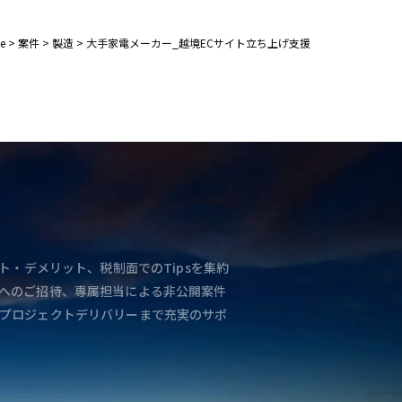
e
>
案件
>
製造
>
大手家電メーカー_越境ECサイト立ち上げ支援
ト・デメリット、税制面でのTipsを集約
へのご招待、専属担当による非公開案件
プロジェクトデリバリーまで充実のサポ