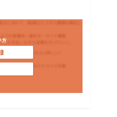
拡大に向けて、越境ECビジネス展開の検討し
く上での事業性・進め方・サイト構築
い方
ントを伴走しながら支援を行っていく。
録
用経験（越境ECビジネスに詳しい）
なやり方・懸念点等のアドバイス可能