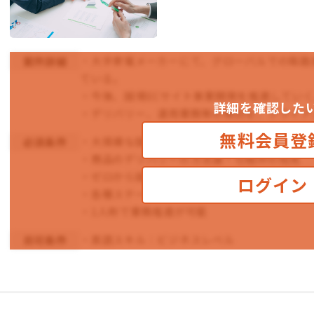
・大手家電メーカーにて、グローバルでの販路
案件詳細
ている。
・今後、越境ECサイト事業開発を推進してい
詳細を確認した
・デリバリー、運用業務等の検討を、クライア
無料会員登
・大規模な越境ECサイト構築支援or構築・運
必須条件
・商品のデリバリーの方法論・仕組みの知見
・ゼロから越境ECサイト立ち上げ時の効率的
ログイン
・各種ステークホルダーとの交渉経験
・1人称で業務推進が可能
・英語スキル：ビジネスレベル
尚可条件