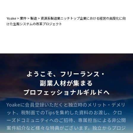
Yoake
>
案件
>
製造
>
資源系製造業ニッチトップ企業における経営の高度化に向
けた生販システムの改革プロジェクト
ようこそ、フリーランス・
副業人材が集まる
プロフェッショナルギルドへ
Yoakeに会員登録いただくと独立時のメリット・デメリ
ット、税制面でのTipsを集約した資料のお渡し、クロ
ーズドコミュニティへのご招待、専属担当による非公開
案件紹介など様々な特典がございます。独立からプロジ