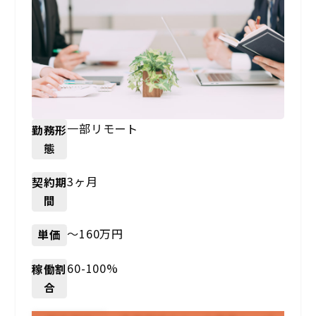
一部リモート
勤務形
態
3ヶ月
契約期
間
〜160万円
単価
60-100%
稼働割
合