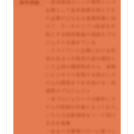
・資源領域のニッチ業界トップ
案件詳細
企業として長年事業を営んでき
た企業がさらなる事業発展に向
けて、データドリブン経営を可
能とする経営基盤の高度化プロ
ジェクトを進めている
・クライアント企業における将
来のあるべき経営の姿の検討と
いう上段の構想策定から、実際
にビジネスで実現する為のシス
テムの開発までを手掛ける一気
通貫のプロジェクト
・本プロジェクトでは基幹シス
テムが刷新の対象となっており、
こちらの生販領域をリード頂け
る方を募集
・あるべき業務フローに基づく