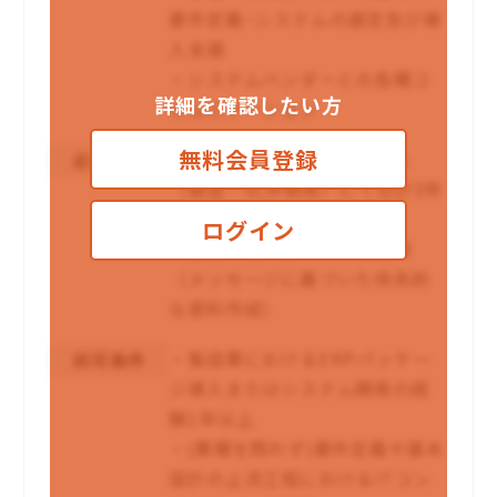
要件定義~システムの選定及び導
入支援
・システムベンダーとの各種コ
詳細を確認したい方
ミュニケーション
無料会員登録
・コンサルティングファーム
必須条件
（製造・SCM領域）にて合計3年
以上のご経験
ログイン
・企画・提案資料の作成経験
（メッセージに基づいた体系的
な資料作成）
・製造業におけるERPパッケー
尚可条件
ジ導入またはシステム開発の経
験1年以上
・(業種を問わず)要件定義や基本
設計の上流工程におけるITコン