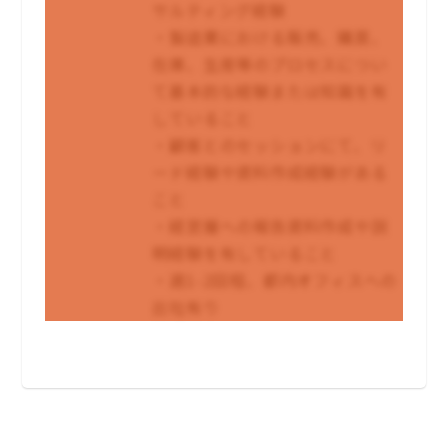
サルティング経験
・製造業における販売、購買、
在庫、生産等のプロセスについ
て基本的な経験または知識を有
していること
・顧客とのセッションにて、リ
ード経験や資料作成経験がある
こと
・経営層への報告資料作成や説
明経験を有していること
・週1-2回程、都内オフィスへの
出社有り