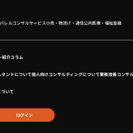
パレル
コンサル
サービス
小売・物流
IT・通信
公共
医療・福祉
金融
ー紹介
コラム
ルタントについて
個人向けコンサルティングについて
業務改善コンサ
について
ログイン