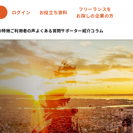
フリーランスを
ログイン
お役立ち資料
お探しの企業の方
eの特徴
ご利用者の声
よくある質問
サポーター紹介
コラム