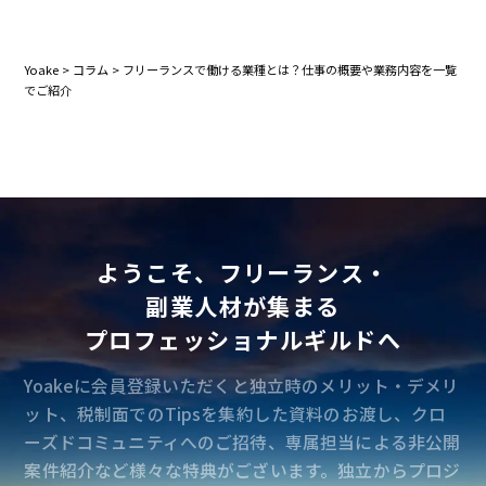
Yoake
>
コラム
>
フリーランスで働ける業種とは？仕事の概要や業務内容を一覧
でご紹介
ようこそ、フリーランス・
副業人材が集まる
プロフェッショナルギルドへ
Yoakeに会員登録いただくと独立時のメリット・デメリ
ット、税制面でのTipsを集約した資料のお渡し、クロ
ーズドコミュニティへのご招待、専属担当による非公開
案件紹介など様々な特典がございます。独立からプロジ