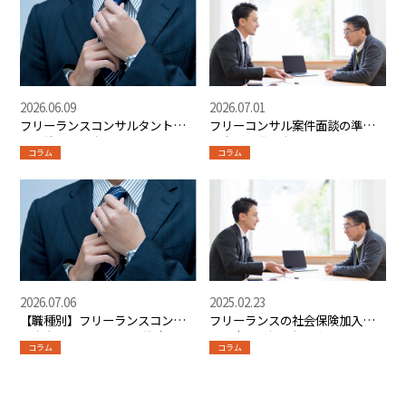
2026.06.09
2026.07.01
フリーランスコンサルタントと
フリーコンサル案件面談の準備
して独立する方法【ステップ別
と当日の進め方【質問例・スコ
コラム
コラム
詳細解説】
ープ確認チェックリスト】
2026.07.06
2025.02.23
【職種別】フリーランスコンサ
フリーランスの社会保険加入ガ
ル完全ガイド【PMO・戦略・
イド｜必要性・加入条件・メリ
コラム
コラム
IT・DX・M&A】
ットを徹底解説