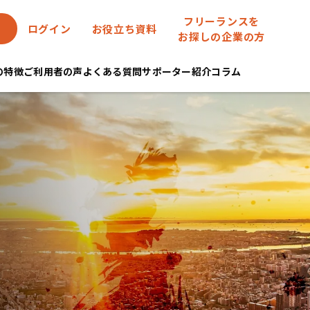
フリーランスを
ログイン
お役立ち資料
お探しの企業の方
eの特徴
ご利用者の声
よくある質問
サポーター紹介
コラム