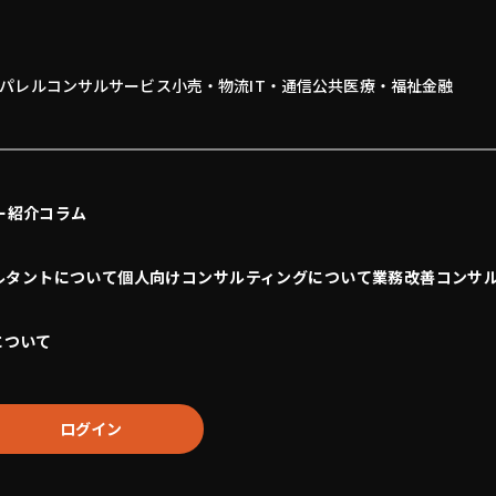
パレル
コンサル
サービス
小売・物流
IT・通信
公共
医療・福祉
金融
ー紹介
コラム
ルタントについて
個人向けコンサルティングについて
業務改善コンサ
について
ログイン