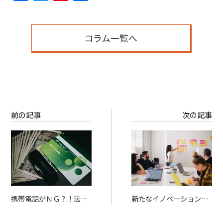
有
コラム一覧へ
前の記事
次の記事
携帯電話がＮＧ？！法人
新たなイノベーション創
銀行口座の開設の注意点
出の場 リビングラボの
可能性