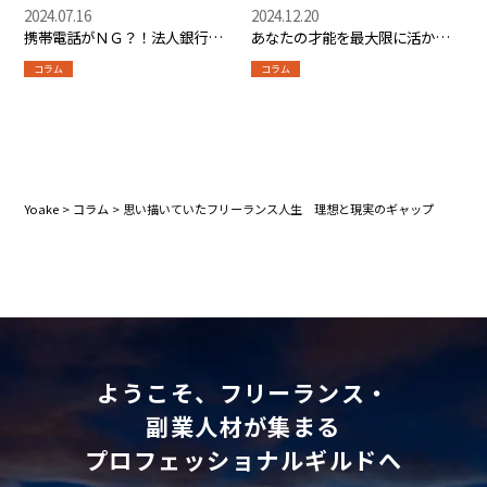
2024.07.16
2024.12.20
携帯電話がＮＧ？！法人銀行口
あなたの才能を最大限に活か
座の開設の注意点
す！フリーランス適性診断と
コラム
コラム
は？
Yoake
>
コラム
>
思い描いていたフリーランス人生 理想と現実のギャップ
ようこそ、フリーランス・
副業人材が集まる
プロフェッショナルギルドへ