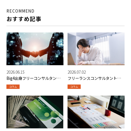
RECOMMEND
おすすめ記事
2026.06.15
2026.07.02
Big4出身フリーコンサルタント
フリーランスコンサルタントの
と正社員年収の徹底比較｜手取
案件空白期間ゼロ化戦略【前倒
コラム
コラム
り計算の実態
し行動スケジュール】