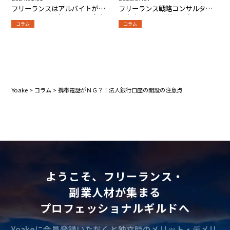
フリーランスはアルバイトがで
フリーランス戦略コンサルタン
きるのか？掛け持ちする注意点
ト完全ガイド【単価・案件・ス
コラム
コラム
や社会保険を解説
キル・将来性】
Yoake
>
コラム
>
携帯電話がＮＧ？！法人銀行口座の開設の注意点
ようこそ、フリーランス・
副業人材が集まる
プロフェッショナルギルドへ
Yoakeに会員登録いただくと独立時のメリット・デメリ