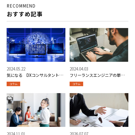
RECOMMEND
おすすめ記事
2024.05.22
2024.04.03
気になる DXコンサルタントっ
フリーランスエンジニアの単価
てどんな仕事？
を上げるには？おすすめエージ
コラム
コラム
ェントサイト4選も
2024.11.01
2026.07.07