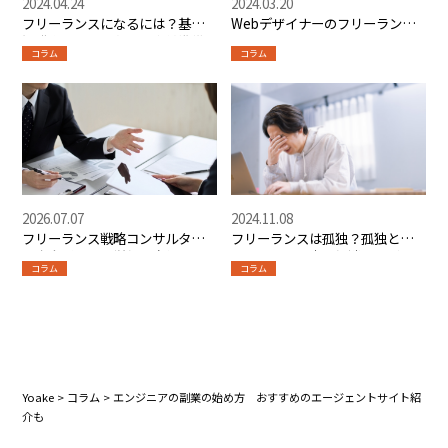
2024.04.24
2024.03.20
フリーランスになるには？基本
Webデザイナーのフリーランス
知識や活躍するための事前準備
入門
コラム
コラム
とは？
2026.07.07
2024.11.08
フリーランス戦略コンサルタン
フリーランスは孤独？孤独と感
ト完全ガイド【単価・案件・ス
じてしまう理由と解消法をご紹
コラム
コラム
キル・将来性】
介
Yoake
>
コラム
>
エンジニアの副業の始め方 おすすめのエージェントサイト紹
介も