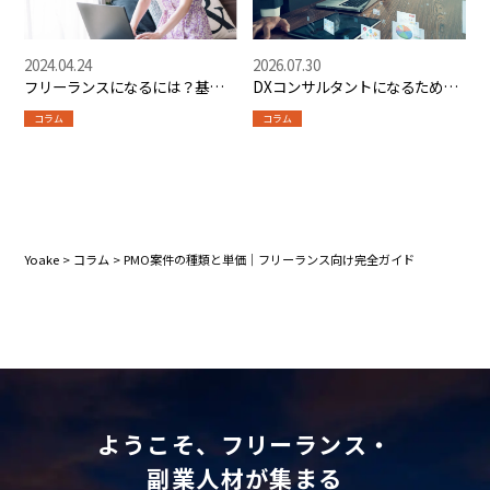
2024.04.24
2026.07.30
フリーランスになるには？基本
DXコンサルタントになるための
知識や活躍するための事前準備
学習ロードマップ
コラム
コラム
とは？
Yoake
>
コラム
>
PMO案件の種類と単価｜フリーランス向け完全ガイド
ようこそ、フリーランス・
副業人材が集まる