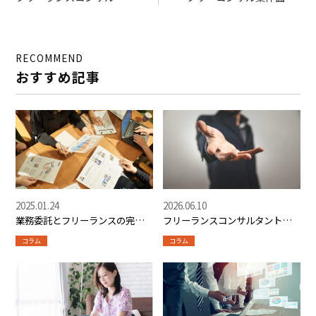
ントの案件獲得方法【プ
の準備と当日の進め方
ロセス・面談・パイプラ
【質問例・スコープ確認
イン管理】
チェックリスト】
RECOMMEND
おすすめ記事
2025.01.24
2026.06.10
業務委託とフリーランスの完全
フリーランスコンサルタントの
ガイド｜契約・税金・収入から
リスクと失敗パターン5選
コラム
コラム
自由度・安定性まで5つのポイン
トで丸わかり！