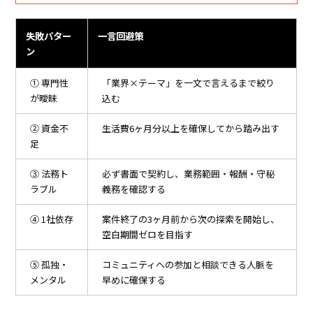
失敗パター
一言回避策
ン
① 専門性
「業界×テーマ」を一文で言えるまで絞り
が曖昧
込む
② 資金不
生活費6ヶ月分以上を確保してから踏み出す
足
③ 法務ト
必ず書面で契約し、業務範囲・報酬・守秘
ラブル
義務を確認する
④ 1社依存
案件終了の3ヶ月前から次の探索を開始し、
空白期間ゼロを目指す
⑤ 孤独・
コミュニティへの参加と相談できる人脈を
メンタル
早めに確保する