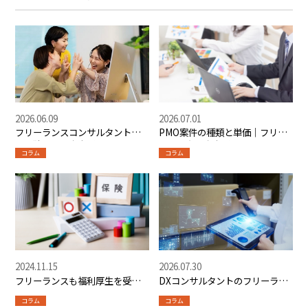
2026.06.09
2026.07.01
フリーランスコンサルタントと
PMO案件の種類と単価｜フリー
して独立する完全ガイド【2026
ランス向け完全ガイド
コラム
コラム
年最新版】
2024.11.15
2026.07.30
フリーランスも福利厚生を受け
DXコンサルタントのフリーラン
られる？福利厚生サービスの内
ス案件と求められるスキル
コラム
コラム
容や選び方を解説