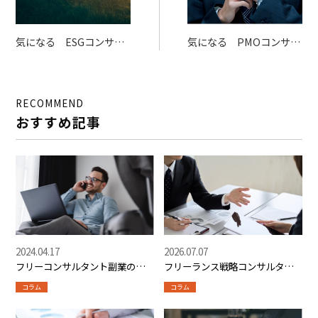
気になる ESGコンサル
気になる PMOコンサル
タントってどんな仕事？
タントってどんな仕事？
RECOMMEND
おすすめ記事
2024.04.17
2026.07.07
フリーコンサルタント副業の始
フリーランス戦略コンサルタン
め方とおすすめマッチングサイ
ト完全ガイド【単価・案件・ス
コラム
コラム
ト3選
キル・将来性】