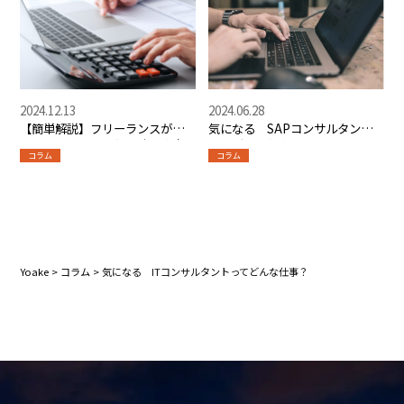
2024.12.13
2024.06.28
【簡単解説】フリーランスがク
気になる SAPコンサルタント
レジットカードを作る時に注意
ってどんな仕事？
コラム
コラム
すべき3つのポイント
Yoake
>
コラム
>
気になる ITコンサルタントってどんな仕事？