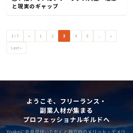
と現実のギャップ
3 / 7
«
1
2
3
4
5
...
»
Last »
ようこそ、フリーランス・
副業人材が集まる
プロフェッショナルギルドへ
Yoakeに会員登録いただくと独立時のメリット・デメリ