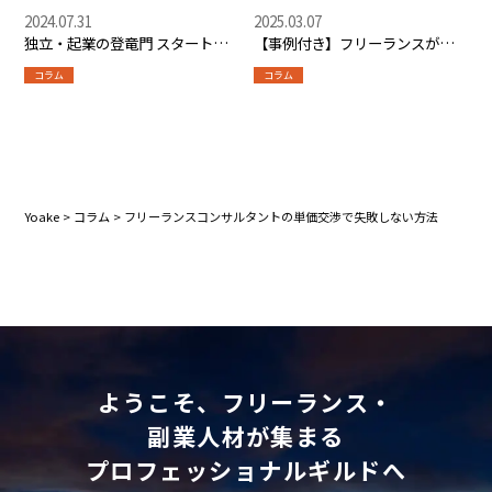
2024.07.31
2025.03.07
独立・起業の登竜門 スタートア
【事例付き】フリーランスが知
ップピッチイベントとは？
っておくべきトラブル対策と相
コラム
コラム
談窓口｜トラブル110番徹底解説
Yoake
>
コラム
>
フリーランスコンサルタントの単価交渉で失敗しない方法
ようこそ、フリーランス・
副業人材が集まる
プロフェッショナルギルドへ