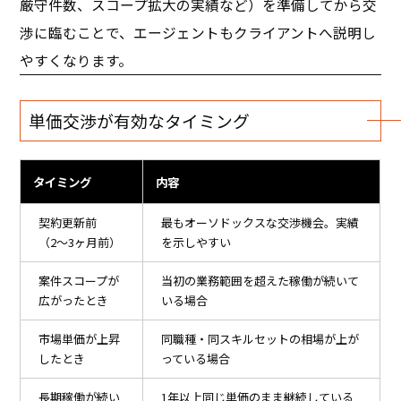
厳守件数、スコープ拡大の実績など）を準備してから交
渉に臨むことで、エージェントもクライアントへ説明し
やすくなります。
単価交渉が有効なタイミング
タイミング
内容
契約更新前
最もオーソドックスな交渉機会。実績
（2〜3ヶ月前）
を示しやすい
案件スコープが
当初の業務範囲を超えた稼働が続いて
広がったとき
いる場合
市場単価が上昇
同職種・同スキルセットの相場が上が
したとき
っている場合
長期稼働が続い
1年以上同じ単価のまま継続している