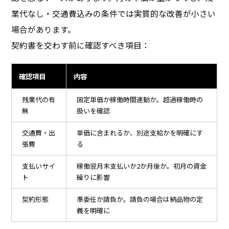
業代なし・交通費込みの条件では実質的な改善が小さい
場合があります。
契約書を交わす前に確認すべき項目：
確認項目
内容
残業代の有
固定単価か稼働時間連動か。超過稼働時の
無
扱いを確認
交通費・出
単価に含まれるか、別途支給かを明確にす
張費
る
支払いサイ
稼働翌月末支払いか2か月後か。初月の資金
ト
繰りに影響
契約形態
準委任か請負か。請負の場合は納品物の定
義を明確に