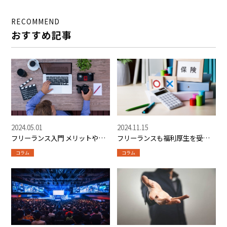
別データ2026】
身者の実態
RECOMMEND
おすすめ記事
2024.05.01
2024.11.15
フリーランス入門 メリットや仕
フリーランスも福利厚生を受け
事獲得に役立つマッチングサイ
られる？福利厚生サービスの内
コラム
コラム
ト紹介も
容や選び方を解説