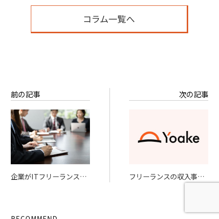
コラム一覧へ
前の記事
次の記事
企業がITフリーランスを
フリーランスの収入事情
活用する理由とは? 人材
と手取りを安定させる戦
不足解消から最新技術導
略
入まで、そのメリットと
RECOMMEND