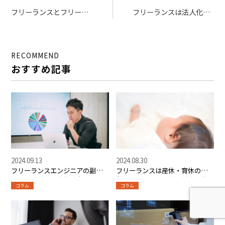
フリーランスとフリータ
フリーランスは法人化す
ー、自分にはどっちが合
べき？後悔しないための
っている？2つの働き方
判断基準と最適なタイミ
のメリット・デメリット
ングや手順を解説
RECOMMEND
を徹底比較！
おすすめ記事
2024.09.13
2024.08.30
フリーランスエンジニアの副業
フリーランスは産休・育休の対
ってどうなの？実態や案件の探
象外！利用できる休業制度と準
コラム
コラム
し方をご紹介
備しておきたいこと