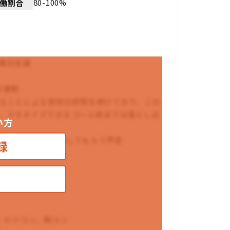
80-100%
働割合
検討支援
の業務
することによる技術の研究を続けており、この
、マネタイズできるゴール感までは落とし込
い方
リなど主導的に実施してもらう予定
録
ジコン、戦コン
C）ビジコン、戦コン