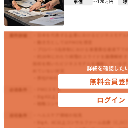
〜120万円
単価
稼
・日本を代表する企業におけるビジネスモデル
案件詳細
・動き方としてはPMOを想定
・プロパー5名体制における事業責任者直下で
・約20年にわたり病理のスライドを画像解析
技術を用いたビジネスモデルを構築しているが
詳細を確認した
めていない状況
・弊社PMのアンダーで資料作成、会議ファシ
無料会員登
・PMOスキル
必須条件
・Big4以上コンサルファーム出身（C,SC）ビ
ログイン
・戦略コンサル経験
・ヘルスケア領域の知見
尚可条件
・Big4、AC以上コンサルファーム出身（C,S