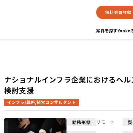
無料会員登録
案件を探す
Yoak
ナショナルインフラ企業におけるヘル
検討支援
インフラ/戦略/経営コンサルタント
リモート
勤務形態
契