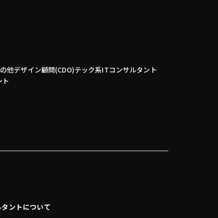
その他
デザイン顧問(CDO)
テック系
ITコンサルタント
ント
ルタントについて