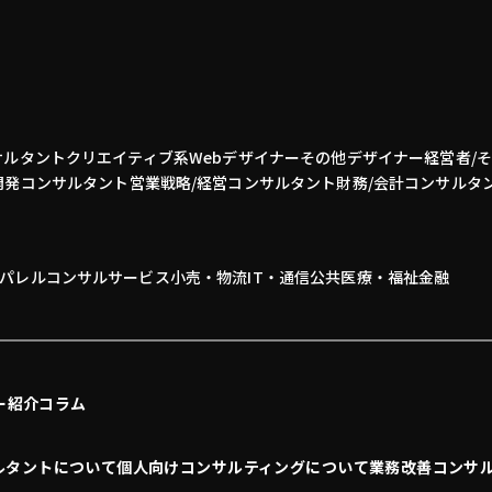
サルタント
クリエイティブ系
Webデザイナー
その他デザイナー
経営者/
開発
コンサルタント
営業
戦略/経営コンサルタント
財務/会計コンサルタ
パレル
コンサル
サービス
小売・物流
IT・通信
公共
医療・福祉
金融
ー紹介
コラム
ルタントについて
個人向けコンサルティングについて
業務改善コンサ