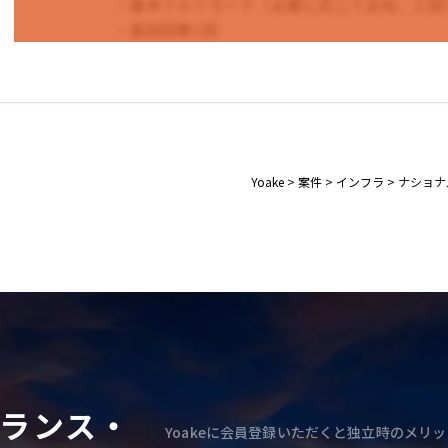
・基本フルリモート（必要に応じて出社、三田
・面談回数1回
Yoake
>
案件
>
インフラ
>
ナショナ
ランス・
Yoakeに会員登録いただくと独立時のメリッ