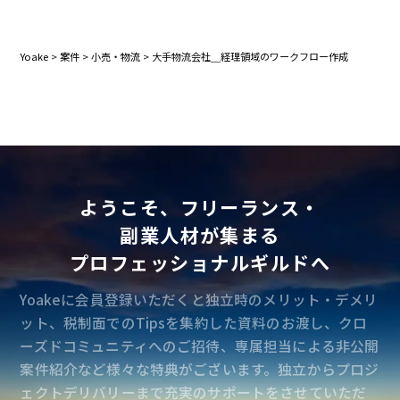
Yoake
>
案件
>
小売・物流
>
大手物流会社＿経理領域のワークフロー作成
ようこそ、フリーランス・
副業人材が集まる
プロフェッショナルギルドへ
Yoakeに会員登録いただくと独立時のメリット・デメリ
ット、税制面でのTipsを集約した資料のお渡し、クロ
ーズドコミュニティへのご招待、専属担当による非公開
案件紹介など様々な特典がございます。独立からプロジ
ェクトデリバリーまで充実のサポートをさせていただ