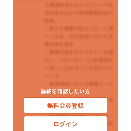
な業務改革のなかでグループ会
社を巻き込んだ経理業務全般が
刷新。
・新たな業務内容をフローに落
とし込み、社内浸透に向けた支
援全般を想定。
・業務内容をわかりやすく言語
化し、スピーディーに各種資料
に落とし込めることを求められ
ている。
・経理領域における業務ワーク
詳細を確認したい方
フローの作成
・システム動作確認、テスト実
無料会員登録
施
・担当領域のPMO（スケジュー
ル・課題管理、社内説明用資料
ログイン
の作成）