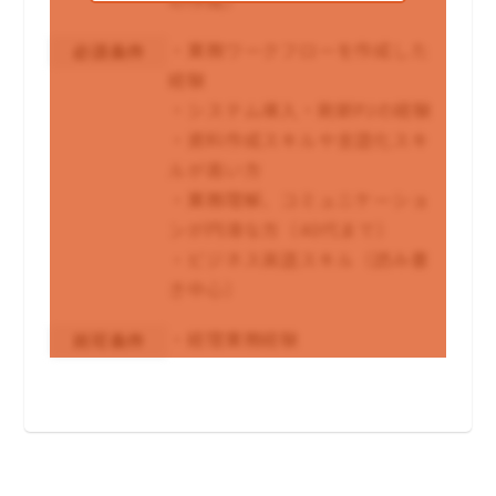
・業務ワークフローを作成した
必須条件
経験
・システム導入・刷新PJの経験
・資料作成スキルや言語化スキ
ルが高い方
・業務理解、コミュニケーショ
ンが円滑な方（40代まで）
・ビジネス英語スキル（読み書
き中心）
・経理業務経験
尚可条件