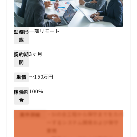
一部リモート
勤務形
態
3ヶ月
契約期
間
〜150万円
単価
100%
稼働割
合
・SIの全工程から保守までをカバ
案件詳細
ーするシステム開発および保守
業務