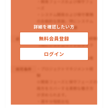
・開発フェーズおよび保守フェ
ーズ
・システム開発および保守業務
の全般的な実施、特にシステム
詳細を確認したい方
サイドのタスクの精通
無料会員登録
・SIの全工程から保守までの経験
必須条件
（特にシステムサイドのタスク
に精通したスキル）
ログイン
・大手コンサルファーム出身者
・プロジェクトマネジメント経
尚可条件
験
※開発フェーズと保守フェーズの
両方をカバーする柔軟な働き方
が求められます。
・週半分程度出社