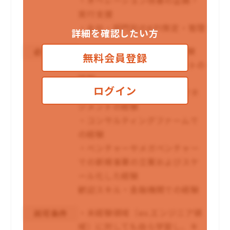
実行支援
・全社・部門別のKPI策定・管理
詳細を確認したい方
下記のうち、2つ以上のご経験
必須条件
無料会員登録
・戦略立案やKPIマネジメントの
経験
ログイン
・全社横断のプロジェクトマネ
ジメントの経験
・コンサルティングファームで
の経験
・ベンチャーやメガベンチャー
での新規事業の立案およびスケ
ール化した経験
歓迎スキル・金融機関での経験
・未経験領域（ex.エンジニア領
尚可条件
域）に対しても自ら学習し、キ