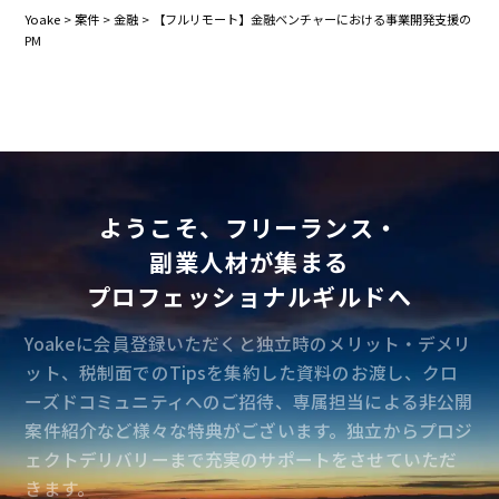
Yoake
>
案件
>
金融
>
【フルリモート】金融ベンチャーにおける事業開発支援の
PM
ようこそ、フリーランス・
副業人材が集まる
プロフェッショナルギルドへ
Yoakeに会員登録いただくと独立時のメリット・デメリ
ット、税制面でのTipsを集約した資料のお渡し、クロ
ーズドコミュニティへのご招待、専属担当による非公開
案件紹介など様々な特典がございます。独立からプロジ
ェクトデリバリーまで充実のサポートをさせていただ
きます。