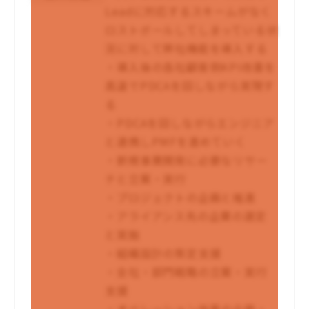
Leadに対応するスキームがなく
ロストボールしてしまっている状
況に対して弊社機能を導入する
・導入後の各社顧客側KPI改善を
高速でPDCAを回しながら実現す
る
・PDCAを回しながらエンジニア
と連携しPMFを進めていく
・新規事業開発に必要なリサー
チと立案・実行
・プロジェクトの企画と推進
・アライアンス先の企業の選定
と実施
・組織設計の策定支援
・全社・部門戦略の立案・実行
支援
・オペレーション改善の企画・