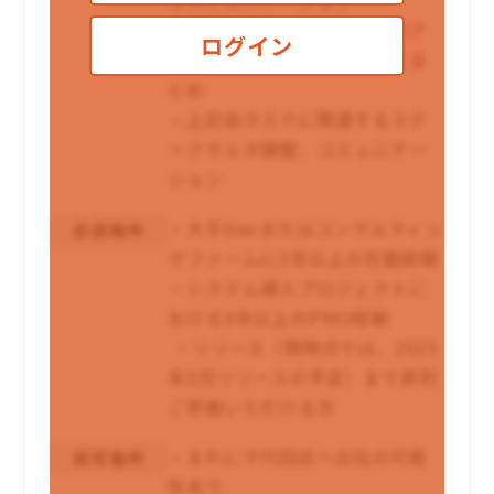
・PJ管理ツール（Box等）のア
ログイン
カウント申請・付与等のとりま
とめ
・上記各タスクに関連するステ
ークホルダ調整、コミュニケー
ション
・大手SIerまたはコンサルティン
必須条件
グファームに3年以上の在籍経験
・システム導入プロジェクトに
おける3年以上のPMO経験
・リリース（現時点では、2025
年3月リリースの予定）まで原則
ご参画いただける方
・まれに千代田区へ出社の可能
尚可条件
性あり