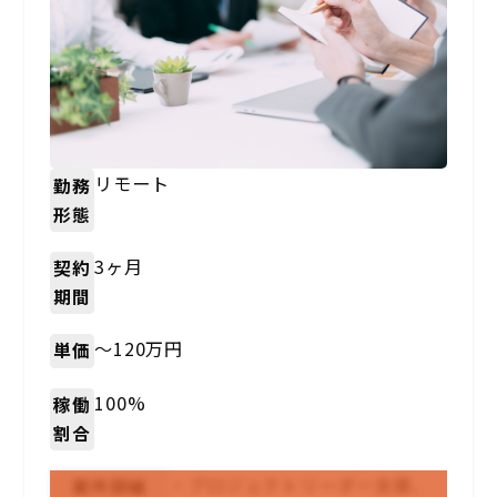
リモート
勤務
形態
3ヶ月
契約
期間
〜120万円
単価
100%
稼働
割合
・プロジェクトリーダー支援、
案件詳細