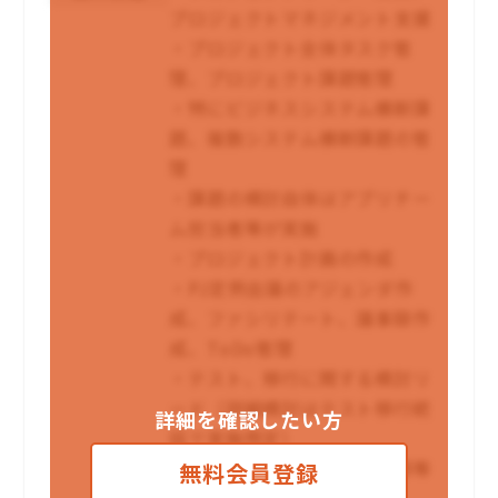
プロジェクトマネジメント支援
・プロジェクト全体タスク管
理、プロジェクト課題管理
・特にビジネスシステム横断課
題、複数システム横断課題の管
理
・課題の検討自体はアプリチー
ム担当者等が実施
・プロジェクト計画の作成
・PJ定例会議のアジェンダ作
成、ファシリテート、議事録作
成、ToDo管理
・テスト、移行に関する検討リ
ード（詳細検討はテスト移行統
詳細を確認したい方
括で実施想定）
・各開発パートナーへの依頼等
無料会員登録
のコミュニケーション