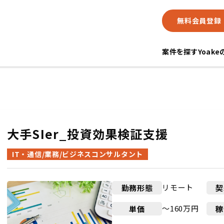
無料会員登録
案件を探す
Yoak
大手SIer_投資効果検証支援
IT・通信/業務/ビジネスコンサルタント
リモート
勤務形態
契
〜160万円
単価
稼