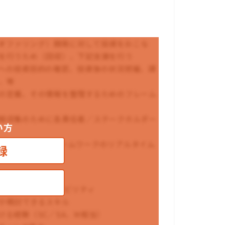
、オファリング）開発に対して投資をおこな
を行うため（回収）、下記支援を行う
への投資目的の確認、投資後の状況把握、課
、等
の定義、その情報を整理するためのフレーム
報収集のために各責任者／ステークホルダー
い方
ーティング、フレームワークのリアルタイム
録
るマインドとケイパビリティ
か検討できるスキル
る経験（SC／SA、M相当）