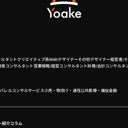
サルタント
クリエイティブ系
Webデザイナー
その他デザイナー
経営者/
開発
コンサルタント
営業
戦略/経営コンサルタント
財務/会計コンサルタ
パレル
コンサル
サービス
小売・物流
IT・通信
公共
医療・福祉
金融
ー紹介
コラム