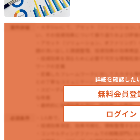
・大手SIerにて、アセット（ソリューション
案件詳細
い、その投資効果について振り返りおよび評価
・アセット（ソリューション、オファリング）
題の洗い出しと課題整理、投資効果の効果検証
・投資効果を測るために必要不可欠な情報粒度
ワークの定義
・定義したフレームワークに対して入力する情
詳細を確認した
との丁寧なコミュニケーション
・スピーディーに資料作成しながら、随時レポ
無料会員登
な改善
・最終的に投資効果を測り、経営層への報告
ログイン
・1人称で、プロアクティブに考え、自走でき
必須条件
・投資効果測定、効果可視化、情報整理するの
・コンサルティングファームでの戦略部門におけ