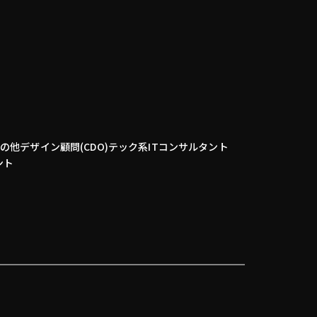
その他
デザイン顧問(CDO)
テック系
ITコンサルタント
ント