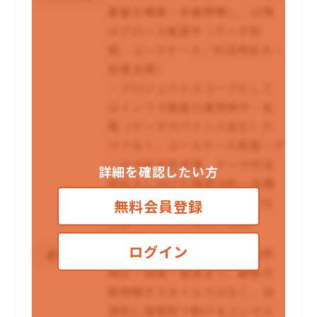
基盤を構築・本番稼働し、以降
はグロース推進中（データ拡
張、ユースケース／利活用拡大・
促進支援）
・プロジェクトスコープとして
はインフラ基盤の運用保守・拡
張（データガバナンス含む）だ
けでなく、ユースケース発掘～デ
ータ分析伴走支援、データ利活
詳細を確認したい方
用拡大に向けた課題分析～各種
施策の検討・推進まで、全方位
無料会員登録
に渡りサービス提供・支援
ログイン
・現状把握から課題抽出、施策
必須条件
検討・提案・推進まで、顧客の
御用聞きスタイルではなく、自
律的に提案型で動けるコンサル