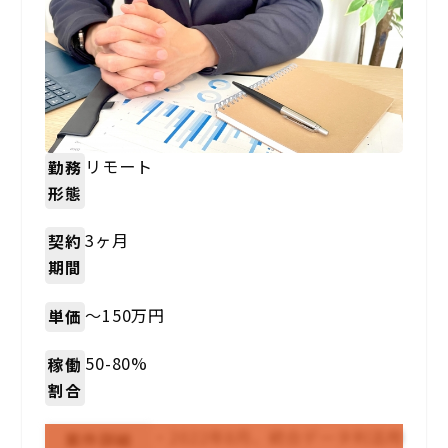
リモート
勤務
形態
3ヶ月
契約
期間
〜150万円
単価
50-80%
稼働
割合
・2022年8月、統合データ利活用
案件詳細