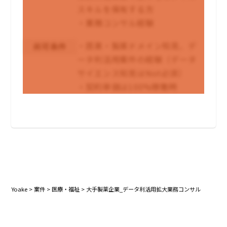
スキルを保有する方
・業務コンサル経験
・医薬・製薬ドメイン知見、デ
尚可条件
ータ利活用案件の経験（データ
サイエンス知見はNot必須）
・契約単価は100%稼働時
Yoake
>
案件
>
医療・福祉
>
大手製薬企業_データ利活用拡大業務コンサル