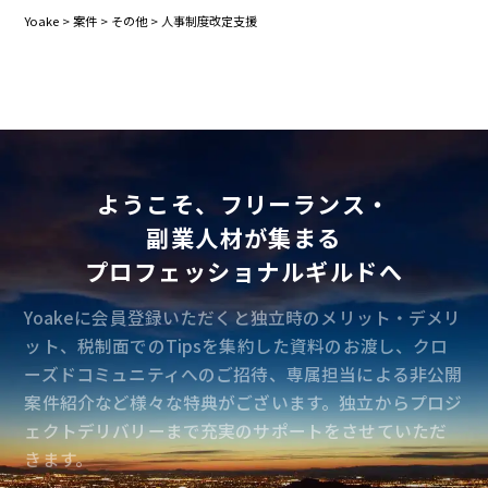
Yoake
>
案件
>
その他
>
人事制度改定支援
ようこそ、フリーランス・
副業人材が集まる
プロフェッショナルギルドへ
Yoakeに会員登録いただくと独立時のメリット・デメリ
ット、税制面でのTipsを集約した資料のお渡し、クロ
ーズドコミュニティへのご招待、専属担当による非公開
案件紹介など様々な特典がございます。独立からプロジ
ェクトデリバリーまで充実のサポートをさせていただ
きます。