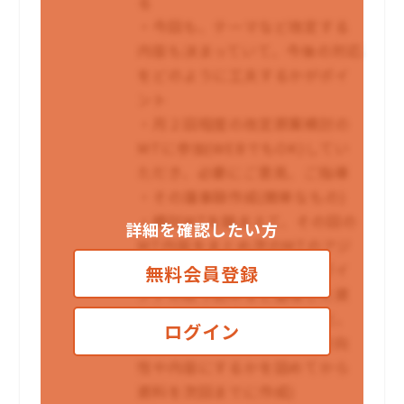
る
・今回も、テーマなど改定する
内容も決まっていて、今後の対応
をどのように工夫するかがポイ
ント
・月２回程度の改定原案検討の
MTに参加(WEBでもOK)してい
ただき、必要にご意見、ご指導
・その議事録作成(簡単なもの)
・検討MTを踏まえて、その回の
詳細を確認したい方
MT内容をまとめ次のMTのアジ
ェンダや検討課題の整理、ポイ
無料会員登録
ントの絞り込みなど整理した資
料作成 (MT終了後、事務局と、
ログイン
打合せをして、どのような方向
性や内容にするかを詰めてから
資料を次回までに作成)