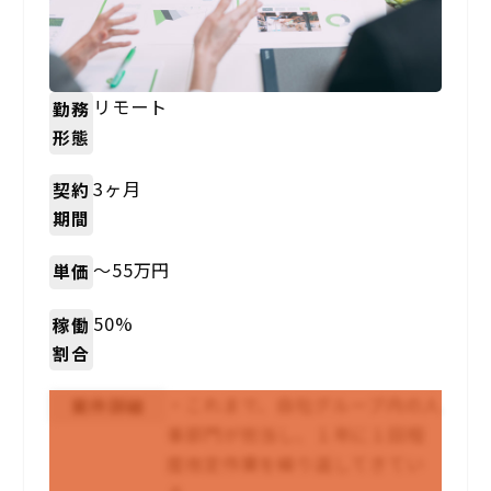
リモート
勤務
形態
3ヶ月
契約
期間
〜55万円
単価
50%
稼働
割合
・これまで、自社グルーブ内の人
案件詳細
事部門が担当し、１年に１回程
度改定作業を繰り返してきてい