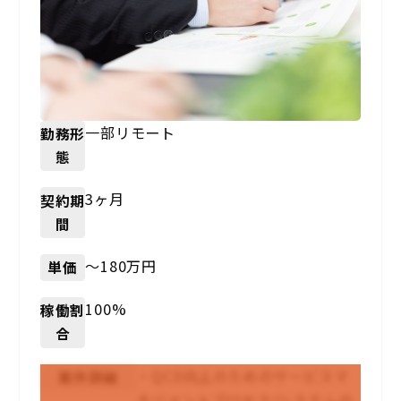
一部リモート
勤務形
態
3ヶ月
契約期
間
〜180万円
単価
100%
稼働割
合
・QCD向上のためのサービスマ
案件詳細
ネジメントプロセス/システムの