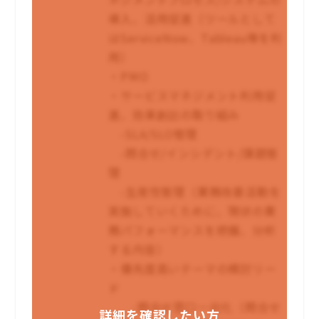
導入、活用促進（ツールとして
はServiceNow、Tableau等を利
用）
・PMO
・サービスマネジメント利用促
進、効果創出の取り組み
-SLA/SLO管理
-問合せ/インシデント/課題管
理
-生産性管理（業務改善活動を
実施していくために、現状の業
務パフォーマンスを把握、分析
する内容）
・優先度高いテーマの検討リー
ド
-問合せ窓口一元化（問合せ
詳細を確認したい方