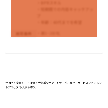
・BPRスキル
・短期間での内容キャッチアッ
プ
・年齢：40代までを希望
・週1~2出社
尚可条件
Yoake
>
案件
>
IT・通信
>
大規模シェアードサービス会社 サービスマネジメン
トプロセス/システム導入