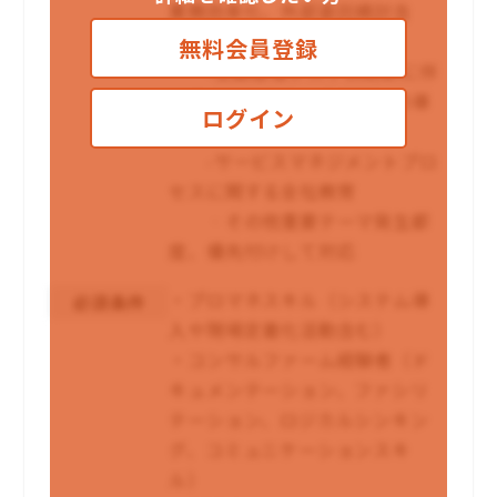
業務効率化、外部委託検討含
む）
無料会員登録
-工数管理システム刷新に伴
う導入計画策定、各部門への導
ログイン
入の手順化、教育等の支援
-サービスマネジメントプロ
セスに関する全社教育
‐その他重要テーマ発生都
度、優先付けして対応
・プロマネスキル（システム導
必須条件
入や現場定着化活動含む）
・コンサルファーム経験者（ド
キュメンテーション、ファシリ
テーション、ロジカルシンキン
グ、コミュニケーションスキ
ル）