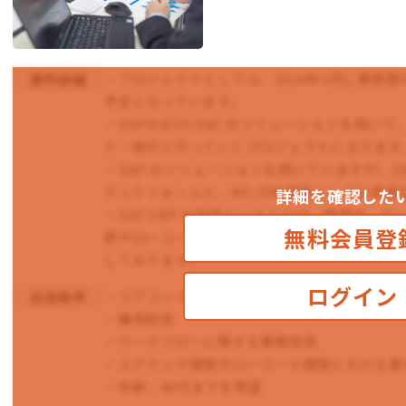
・プロジェクトとしては、2024年3月に業務要
案件詳細
予定となっています。
・SAPのBTP/SAC のソリューションを用
ト・移行と行っていくプロジェクトになります
・SAP のソリューションを用いていますが、E
ラットフォームと、WF,分析基盤としての使
詳細を確認した
・SAP ERP の知見というよりは、購買や、
無料会員登
発やローコード開発における、要件定義、設計
しております。
ログイン
・コアコンスキル（ロジカルシンキング、ドキ
必須条件
・購買知見
・ワークフローに関する業務知見
・スクラッチ開発やローコード開発における要
・年齢：40代までを希望