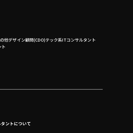
その他
デザイン顧問(CDO)
テック系
ITコンサルタント
ント
ルタントについて