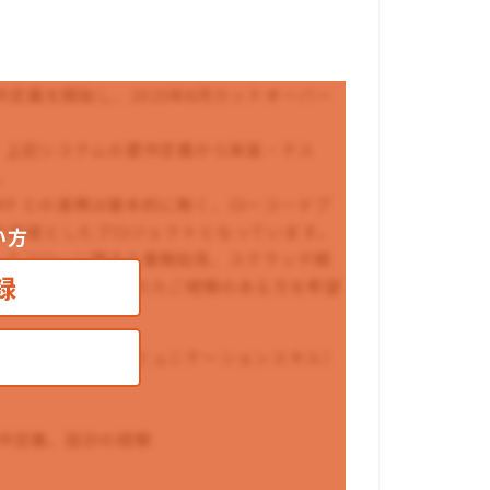
件定義を開始し、2025年8月カットオーバー
いて、上記システムの要件定義から実装・テス
。
RP との連携は基本的に無く、ローコードプ
用を前提としたプロジェクトとなっています。
い方
ワークフローに関する業務知見、スクラッチ開
録
を主体的に進められたご経験のある方を希望
ュメント作成、コミュニケーションスキル）
件定義、設計の経験