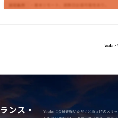
・基本リモート、週数日出張可能性あり。
尚可条件
Yoake
>
ランス・
Yoakeに会員登録いただくと独立時のメリッ