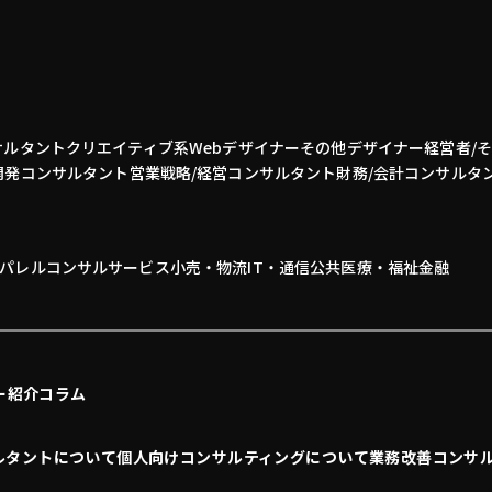
サルタント
クリエイティブ系
Webデザイナー
その他デザイナー
経営者/
開発
コンサルタント
営業
戦略/経営コンサルタント
財務/会計コンサルタ
パレル
コンサル
サービス
小売・物流
IT・通信
公共
医療・福祉
金融
ー紹介
コラム
ルタントについて
個人向けコンサルティングについて
業務改善コンサ