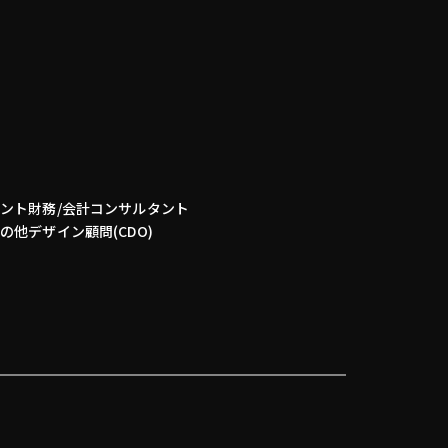
タント
財務/会計コンサルタント
その他
デザイン顧問(CDO)