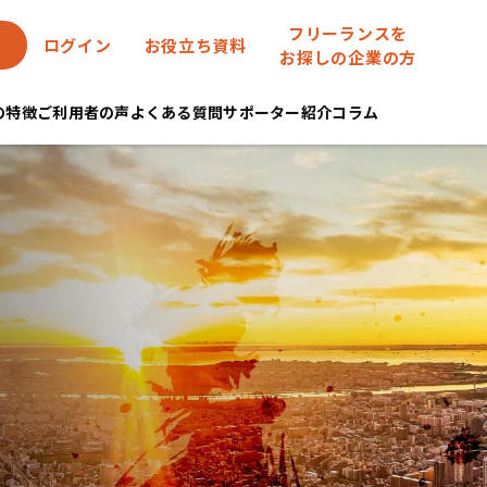
フリーランスを
ログイン
お役立ち資料
お探しの企業の方
eの特徴
ご利用者の声
よくある質問
サポーター紹介
コラム