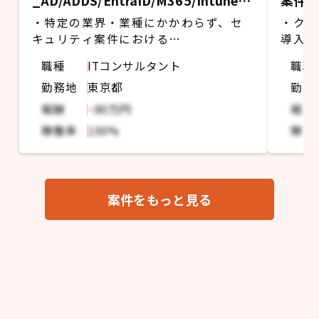
_AD/ADDS/EntraID/M365/Intune領
案件
域のPMもしくはSE
・特定の業界・業種にかかわらず、セ
・クラ
キュリティ案件における
導入し
AD/ADDS/EntraID/M365/Intune領域
さむた
職種
ITコンサルタント
職種
のPMもしくはSEの業務
する
勤務地
東京都
勤務
・上位工程での会議ファシリテート
・本プ
らリリ
報酬
~80万円
報酬
する作
稼働率
100%
稼働
案件をもっと見る