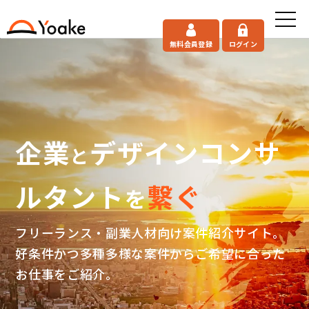
無料会員登録
ログイン
企業
デザインコンサ
と
ルタント
繋ぐ
を
フリーランス・副業人材向け案件紹介サイト。
好条件かつ多種多様な案件からご希望に合った
お仕事をご紹介。