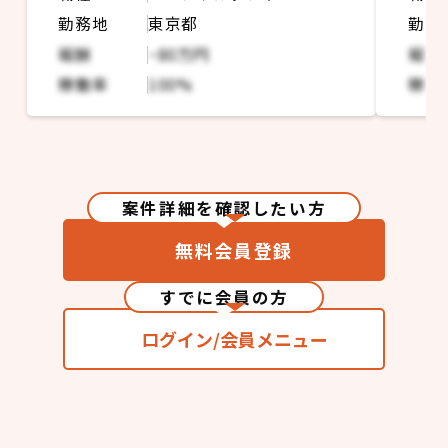
のPMもしくはSEの業務
する
勤務地
東京都
勤務
・上位工程での会議ファシリテート
・本プ
らリリ
報酬
~80万円
報酬
する作
稼働率
100%
稼働
案件詳細を確認したい方
無料会員登録
すでに会員の方
ログイン/会員メニュー