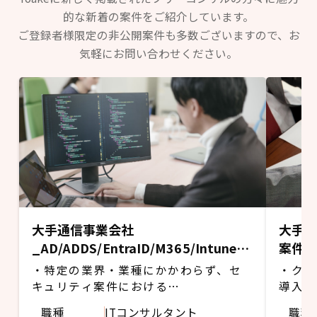
的な新着の案件をご紹介しています。
ご登録者様限定の非公開案件も多数ございますので、お
気軽にお問い合わせください。
大手通信事業会社
大手デ
_AD/ADDS/EntraID/M365/Intune領
案件
域のPMもしくはSE
・特定の業界・業種にかかわらず、セ
・クラ
キュリティ案件における
導入し
AD/ADDS/EntraID/M365/Intune領域
さむた
職種
ITコンサルタント
職種