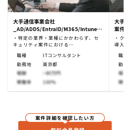
大手通信事業会社
大手デ
_AD/ADDS/EntraID/M365/Intune領
案件
域のPMもしくはSE
・特定の業界・業種にかかわらず、セ
・クラ
キュリティ案件における
導入し
AD/ADDS/EntraID/M365/Intune領域
さむた
職種
ITコンサルタント
職種
のPMもしくはSEの業務
する
勤務地
東京都
勤務
・上位工程での会議ファシリテート
・本プ
らリリ
報酬
~80万円
報酬
する作
稼働率
100%
稼働
案件詳細を確認したい方
無料会員登録