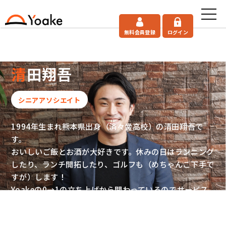
無料会員登録
ログイン
清田翔吾
シニアアソシエイト
1994年生まれ熊本県出身（済々黌高校）の清田翔吾で
す。
おいしいご飯とお酒が大好きです。休みの日はランニング
したり、ランチ開拓したり、ゴルフも（めちゃんこ下手で
すが）します！
Yoakeの0→1の立ち上げから関わっているのでサービス
への愛情は誰にも負けません！！