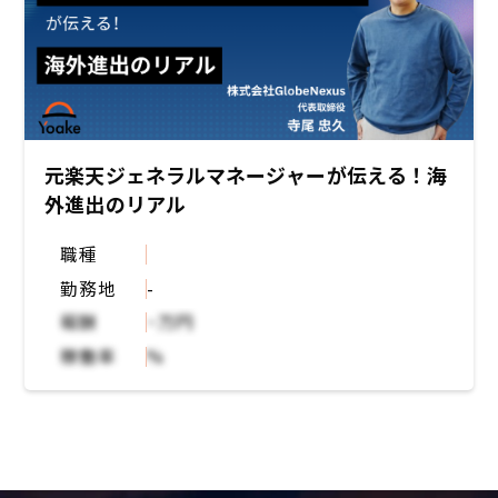
元楽天ジェネラルマネージャーが伝える！海
外進出のリアル
職種
勤務地
-
報酬
~万円
稼働率
%